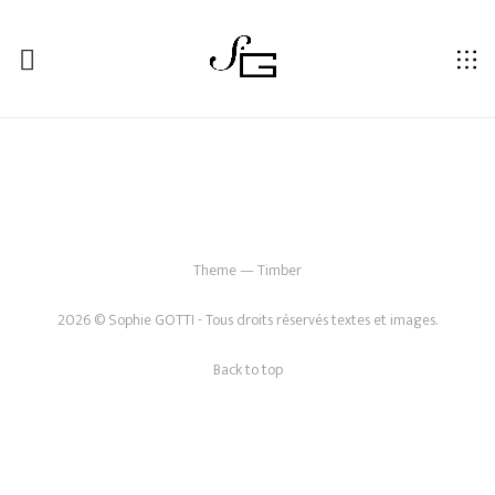
ACCUEIL
Theme — Timber
2026 © Sophie GOTTI - Tous droits réservés textes et images.
Back to top