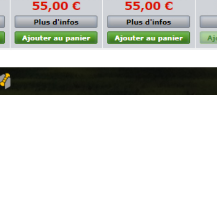
[vc_row content_text_aligment= » »
use_row_as_full_screen_section= »no »][vc_column
width= »1/2″][vc_custom_heading source= »post_title »
font_container= »tag:h1|text_align:left »
use_theme_fonts= »yes »][edgtf_social_share type= »list »
icon_type= »font-awesome »][vc_column_text]Le shop en
ligne de vente de photo a disparu pour céder sa place
prochainement à un site pro en CMS sous Prestashop,
totalement relooké. Il permettra de vendre certaines