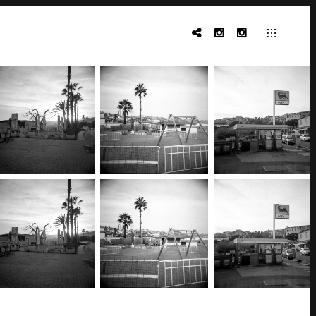
THREADS
SOPHIE
LA_GOTTI
GOTTI