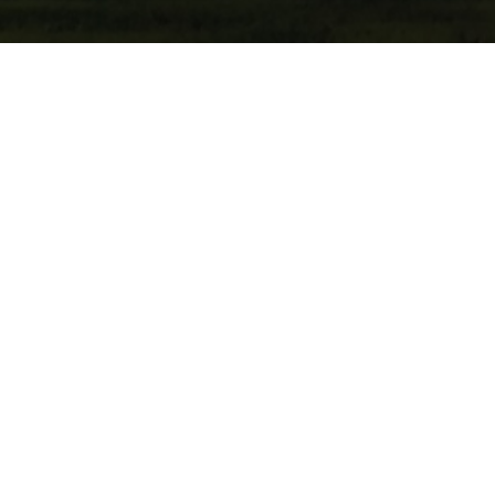
[vc_row content_text_aligment= » »
use_row_as_full_screen_section= »no »][vc_column
width= »1/2″][vc_custom_heading text= »Création site de
créateur » font_container= »tag:h1|text_align:left »
use_theme_fonts= »yes »][edgtf_social_share type= »list »
icon_type= »font-awesome »][vc_column_text]Fabien
LELEYTER cherchait à mettre en ligne un site pluri-
activités à l’image de ses domaines d’expertise : création
de mobilier et travaux de rénovation. Nous sommes
partis sur une solution wordpress lui permettant de
prendre la main sur les mises à jour avec galeries de
produits.
Un shop est associé au site pour vendre à distance ses
créations.